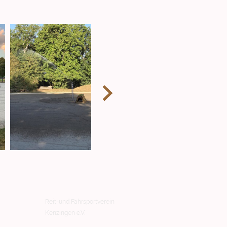
Reit-und Fahrsportverein
Kenzingen e.V.