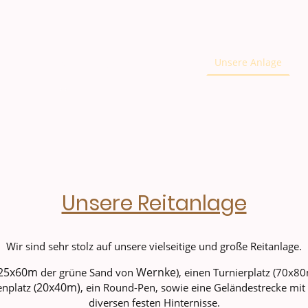
RV Kenzingen e.V.
Verein
Unsere Anlage
Unsere Reitanlage
Wir sind sehr stolz auf unsere vielseitige und große Reitanlage.
25x60m
Wernke
der grüne Sand von
), einen Turnierplatz (70x
20x40m)
nplatz (
, ein Round-Pen, sowie eine Geländestrecke mit
diversen festen Hinternisse.