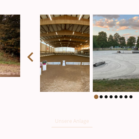
ngen e.V.
Verein
Unsere Anlage
Pensionsstall
en