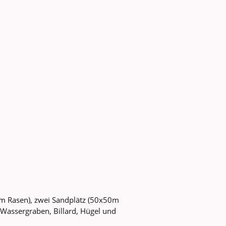
Pensionsstall
Sponsoren
80m Rasen), zwei Sandplätz (50x50m
 Wassergraben, Billard, Hügel und